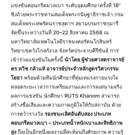
แข่งขันคอนกรีตมวลเบา ระดับอุดมศึกษาครั้งที่ 18”
ชิงถ้วยพระราชทานสมเด็จพระกนิษฐาธิราชเจ้า กรม
สมเด็จพระเทพรัตนราชสุดาฯ สยามบรมราชกุมารี
จัดขึ้นระหว่างวันที่ 20–22 สิงหาคม 2568 ณ
มหาวิทยาลัยเทคโนโลยีราชมงคลรัตนโกสินทร์
วิทยาเขตวังไกลกังวล จังหวัดประจวบคีรีขันธ์ การ
เข้าร่วมแข่งขันในครั้งนี้
นำโดย ผู้ช่วยศาสตราจารย์
ดร.ทวิช กล้าแท้ อาจารย์ประจำหลักสูตรวิศวกรรม
โยธา
พร้อมด้วยทีมนักศึกษาที่ทุ่มเทแรงกายแรงใจ
ตลอดระยะเวลาการเตรียมงานและการลงสนามจริง
ผลการแข่งขัน นักศึกษา RUTS Khanom สามารถ
สร้างชื่อเสียงและความภาคภูมิใจให้กับสถาบัน ด้วย
การคว้ารางวัล
รองชนะเลิศอันดับสอง ประเภท
คอนกรีตมวลเบา – ประเภทน้ำหนักเบาและสิทธิภาพ
สูง
ถือเป็นอีกหนึ่งผลงานที่สะท้อนถึงศักยภาพ ความรู้