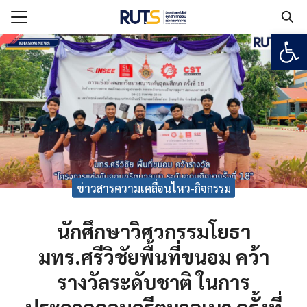
Open
Search for:
แรก
กับวิทยาลัยฯ
เรียน
ูตร
ข่าวสารความเคลื่อนไหว-กิจกรรม
ยงาน
ร
นักศึกษาวิศวกรรมโยธา
มทร.ศรีวิชัยพื้นที่ขนอม คว้า
อเรา
รางวัลระดับชาติ ในการ
ประกวดคอนกรีตมวลเบา ครั้งที่