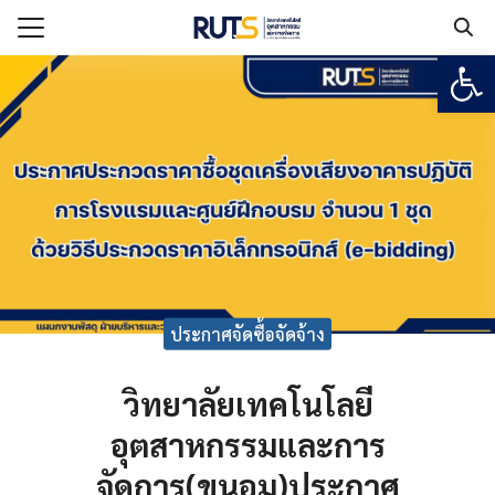
Open
Search for:
แรก
กับวิทยาลัยฯ
เรียน
ูตร
ยงาน
ประกาศจัดซื้อจัดจ้าง
ร
วิทยาลัยเทคโนโลยี
อเรา
อุตสาหกรรมและการ
จัดการ(ขนอม)ประกาศ