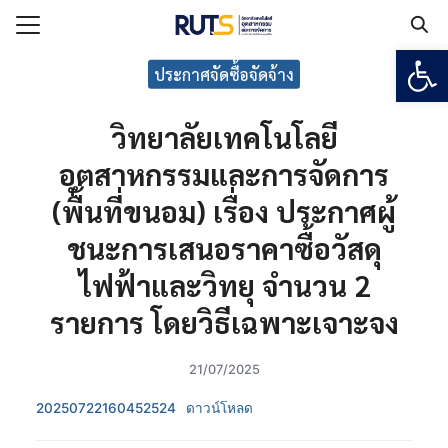
Open
Search for:
ประกาศจัดซื้อจัดจ้าง
วิทยาลัยเทคโนโลยี
แรก
อุตสาหกรรมและการจัดการ
กับวิทยาลัยฯ
(พื้นที่ขนอม) เรื่อง ประกาศผู้
เรียน
ชนะการเสนอราคาซื้อวัสดุ
ูตร
ยงาน
ไฟฟ้าและวิทยุ จำนวน 2
ร
รายการ โดยวิธีเฉพาะเจาะจง
21/07/2025
อเรา
20250722160452524
ดาวน์โหลด